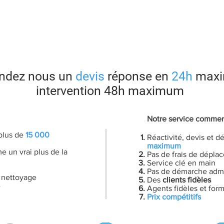
Nos services
Nos agences
Recrutement
Contact
sionnel, nettoyage de bureau, nettoyage fin de chantiers, nettoyage vi
ndez nous un
devis
réponse en
24h
maxi
intervention 48h maximum
Notre service commer
plus de
15 000
Réactivité, devis et 
maximum
 un vrai plus de la
Pas de frais de dépla
Service clé en main
Pas de démarche admi
u nettoyage
Des
clients fidèles
e
Agents fidèles et for
Prix compétitifs