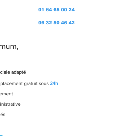
Devis
01 64 65 00 24
06 32 50 46 42
tres
* numéro gratuit
mum,
ciale adapté
déplacement gratuit sous
24h
cement
nistrative
més