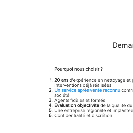
VP NET
Accueil
VP NET La référence du nettoyage profes
Dema
Pourquoi nous choisir ?
20 ans
d'expérience en nettoyage et 
interventions déjà réalisées
Un service après vente reconnu
comme
société.
Agents fidèles et formés
Evaluation
objectivite
de la qualité d
Une entreprise régionale et implanté
Confidentialité et
discrétion