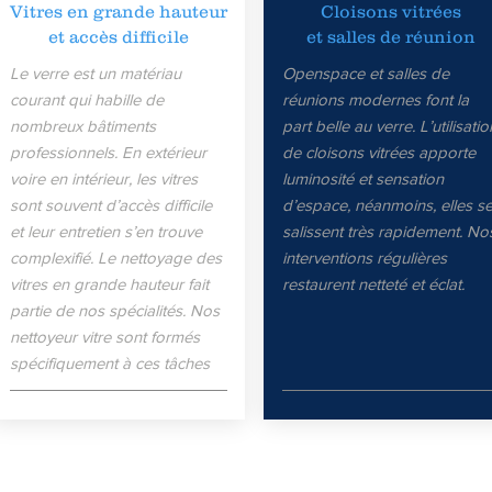
Vitres en grande hauteur
Cloisons vitrées
et accès difficile
et salles de réunion
Le verre est un matériau
Openspace et salles de
courant qui habille de
réunions modernes font la
nombreux bâtiments
part belle au verre. L’utilisatio
professionnels. En extérieur
de cloisons vitrées apporte
voire en intérieur, les vitres
luminosité et sensation
sont souvent d’accès difficile
d’espace, néanmoins, elles s
et leur entretien s’en trouve
salissent très rapidement. No
complexifié. Le nettoyage des
interventions régulières
vitres en grande hauteur fait
restaurent netteté et éclat.
partie de nos spécialités. Nos
nettoyeur vitre sont formés
spécifiquement à ces tâches