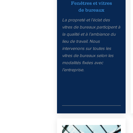
Fenêtres et vitres
de bureaux
La propreté et l’éclat des
vitres de bureaux participent à
la qualité et à l’ambiance du
lieu de travail. Nous
intervenons sur toutes les
vitres de bureaux selon les
modalités fixées avec
l’entreprise.