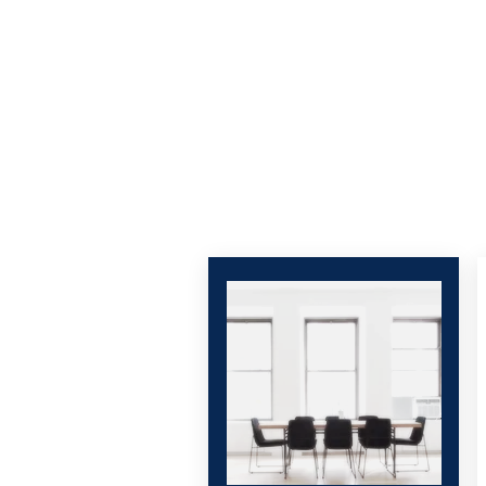
VP NET
Accueil
VP NET La référence du nettoyage profes