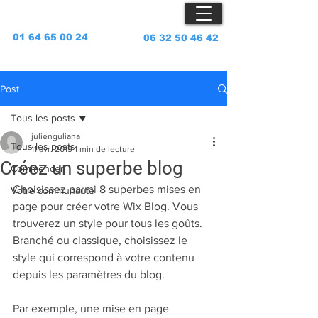
VP NET
01 64 65 00 24
06 32 50 46 42
VP NET La référence du nettoyage professionnel, nettoyage
de bureau, nettoyage fin de chantiers, nettoyage vitres
Post
Tous les posts
julienguliana
Tous les posts
11 avr. 2019
1 min de lecture
Créez un superbe blog
Commencer
Choisissez parmi 8 superbes mises en 
Votre communauté
page pour créer votre Wix Blog. Vous 
trouverez un style pour tous les goûts. 
Branché ou classique, choisissez le 
style qui correspond à votre contenu 
depuis les paramètres du blog. 
Par exemple, une mise en page 